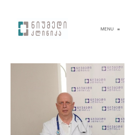
MENU
≡