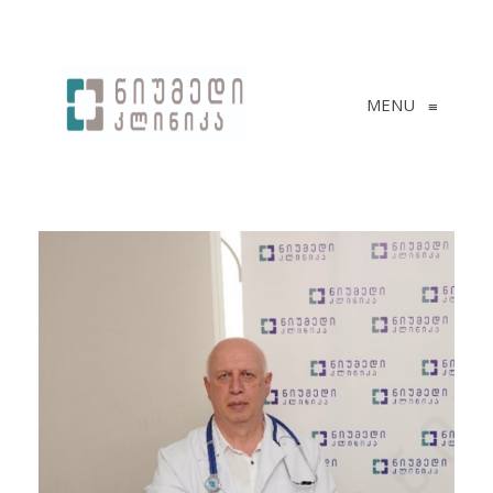
MENU
≡