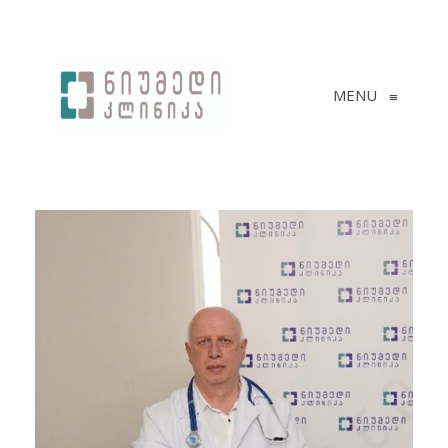
MENU
≡