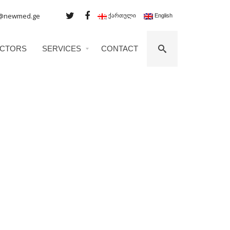
@newmed.ge
ქართული
English
CTORS
SERVICES
CONTACT